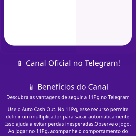
📱 Canal Oficial no Telegram!
📱 Benefícios do Canal
Descubra as vantagens de seguir a 11Pg no Telegram
Use o Auto Cash Out. No 11Pg, esse recurso permite
definir um multiplicador para sacar automaticamente.
Isso ajuda a evitar perdas inesperadas.Observe o jogo.
Ao jogar no 11Pg, acompanhe o comportamento do