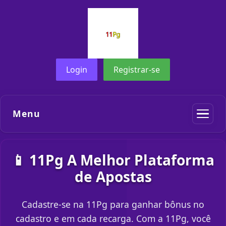
Login
Registrar-se
Menu
📱 11Pg A Melhor Plataforma
de Apostas
Cadastre-se na 11Pg para ganhar bônus no
cadastro e em cada recarga. Com a 11Pg, você