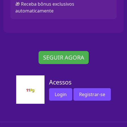
🎁 Receba bônus exclusivos
automaticamente
SEGUIR AGORA
Acessos
Login
Registrar-se