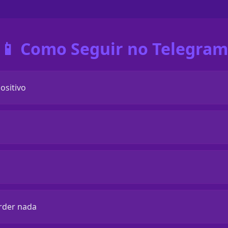
📱 Como Seguir no Telegram
ositivo
erder nada