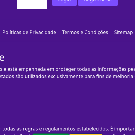
Políticas de Privacidade
Termos e Condições
Sitemap
de
ios e está empenhada em proteger todas as informações pe
tados são utilizados exclusivamente para fins de melhoria
todas as regras e regulamentos estabelecidos. É importan