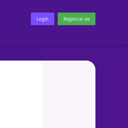
Login
Registrar-se