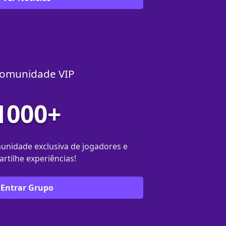
Comunidade VIP
1000+
unidade exclusiva de jogadores e
rtilhe experiências!
Entrar Grupo