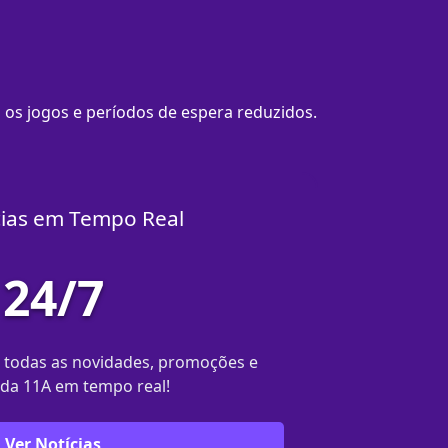
 os jogos e períodos de espera reduzidos.
cias em Tempo Real
24/7
e todas as novidades, promoções e
 da 11A em tempo real!
Ver Notícias