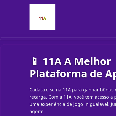
📱 11A A Melhor
Plataforma de A
Cadastre-se na 11A para ganhar bônus 
recarga. Com a 11A, você tem acesso a 
uma experiência de jogo inigualável. J
agora!