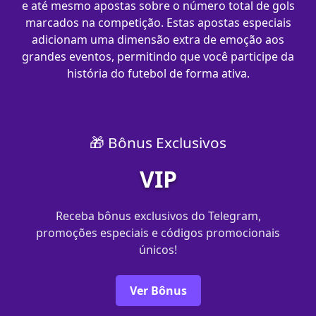
e até mesmo apostas sobre o número total de gols
marcados na competição. Estas apostas especiais
adicionam uma dimensão extra de emoção aos
grandes eventos, permitindo que você participe da
história do futebol de forma ativa.
🎁 Bônus Exclusivos
VIP
Receba bônus exclusivos do Telegram,
promoções especiais e códigos promocionais
únicos!
Ver Bônus