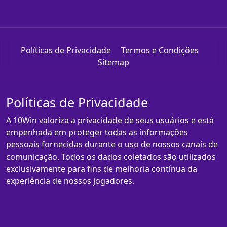
Políticas de Privacidade
Termos e Condições
Sitemap
Políticas de Privacidade
A 10Win valoriza a privacidade de seus usuários e está
empenhada em proteger todas as informações
pessoais fornecidas durante o uso de nossos canais de
comunicação. Todos os dados coletados são utilizados
exclusivamente para fins de melhoria contínua da
experiência de nossos jogadores.