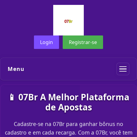
Login
Registrar-se
Menu
📱 07Br A Melhor Plataforma
de Apostas
Cadastre-se na 07Br para ganhar bônus no
cadastro e em cada recarga. Com a 07Br, você tem