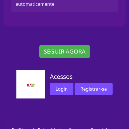
automaticamente
SEGUIR AGORA
Acessos
Login
Registrar-se