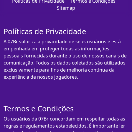
Políticas de Privacidade
Termos e Condições
Sitemap
Políticas de Privacidade
A 07Br valoriza a privacidade de seus usuários e está
empenhada em proteger todas as informações
pessoais fornecidas durante o uso de nossos canais de
comunicação. Todos os dados coletados são utilizados
exclusivamente para fins de melhoria contínua da
experiência de nossos jogadores.
Termos e Condições
Os usuários da 07Br concordam em respeitar todas as
regras e regulamentos estabelecidos. É importante ler