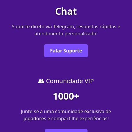
Chat
Suporte direto via Telegram, respostas rápidas e
atendimento personalizado!
Falar Suporte
👥 Comunidade VIP
1000+
Junte-se a uma comunidade exclusiva de
jogadores e compartilhe experiências!