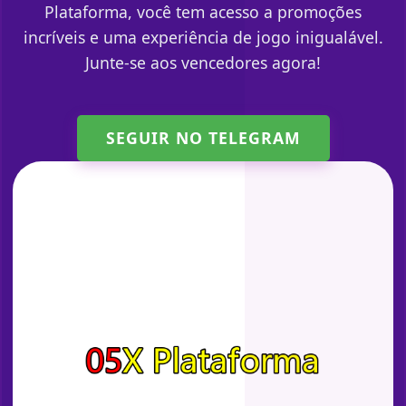
Plataforma, você tem acesso a promoções
incríveis e uma experiência de jogo inigualável.
Junte-se aos vencedores agora!
SEGUIR NO TELEGRAM