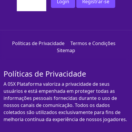
Login
Registrar-se
Políticas de Privacidade
Termos e Condições
Sitemap
Políticas de Privacidade
A 05X Plataforma valoriza a privacidade de seus
usuários e está empenhada em proteger todas as
informações pessoais fornecidas durante o uso de
nossos canais de comunicação. Todos os dados
coletados são utilizados exclusivamente para fins de
melhoria contínua da experiência de nossos jogadores.