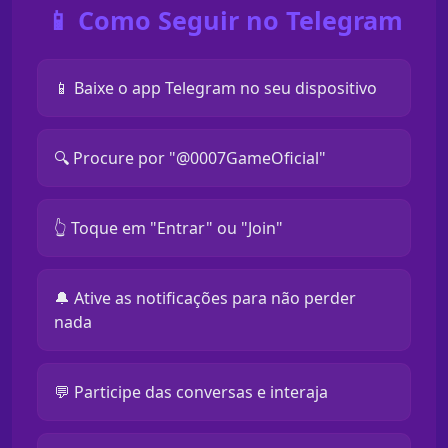
📱 Como Seguir no Telegram
📱 Baixe o app Telegram no seu dispositivo
🔍 Procure por "@0007GameOficial"
👆 Toque em "Entrar" ou "Join"
🔔 Ative as notificações para não perder
nada
💬 Participe das conversas e interaja